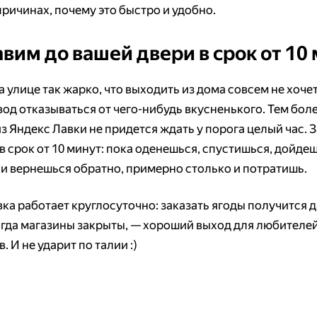
причинах, почему это быстро и удобно.
вим до вашей двери в срок от 10
а улице так жарко, что выходить из дома совсем не хочет
вод отказываться от чего-нибудь вкусненького. Тем боле
з Яндекс Лавки не придется ждать у порога целый час. 
в срок от 10 минут: пока оденешься, спустишься, дойде
 и вернешься обратно, примерно столько и потратишь.
вка работает круглосуточно: заказать ягоды получится 
огда магазины закрыты, — хороший выход для любителе
. И не ударит по талии :)