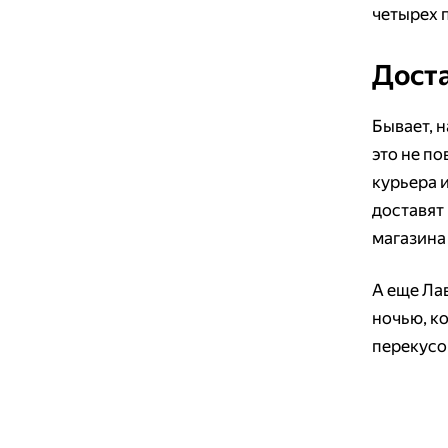
четырех 
Доста
Бывает, н
это не по
курьера и
доставят 
магазина
А еще Ла
ночью, к
перекусов