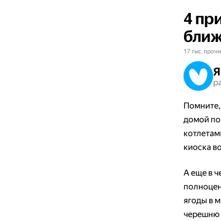
4 пр
ближ
17 тыс. прочи
Я
р
Помните,
домой по
котлетам
киоска во
А еще в ч
полноцен
ягоды в м
черешню 