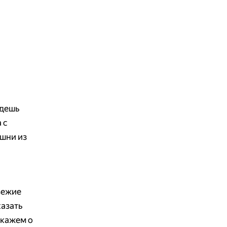
идешь
 с
ешни из
вежие
казать
скажем о