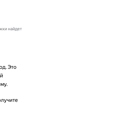
ржки найдет
од. Это
ой
му.
получите