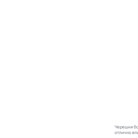
Черешня бо
отлично вп