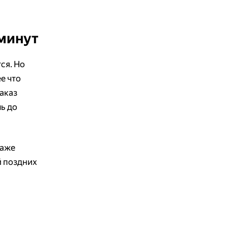
 минут
ся. Но
е что
Заказ
шь до
даже
й поздних