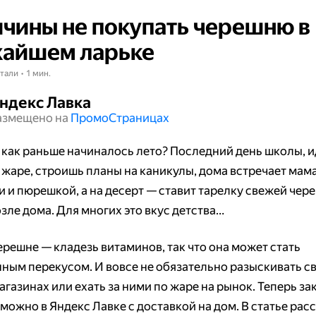
ичины не покупать черешню в
айшем ларьке
тали • 1 мин.
ндекс Лавка
азмещено на
Промо​​​​​​​Страницах
 как раньше начиналось лето? Последний день школы, 
 жаре, строишь планы на каникулы, дома встречает мама
и и пюрешкой, а на десерт — ставит тарелку свежей чер
зле дома. Для многих это вкус детства…
ерешне — кладезь витаминов, так что она может стать
ным перекусом. И вовсе не обязательно разыскивать с
агазинах или ехать за ними по жаре на рынок. Теперь за
можно в Яндекс Лавке с доставкой на дом. В статье рас