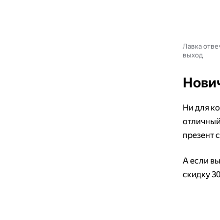
Лавка отве
выход
Нови
Ни для ко
отличный
презент 
А если вы
скидку 30