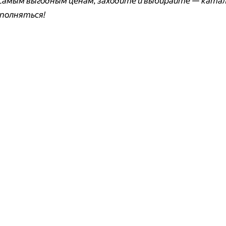
 самым выгодным ценам, заходите и выбирайте — ката
полняться!