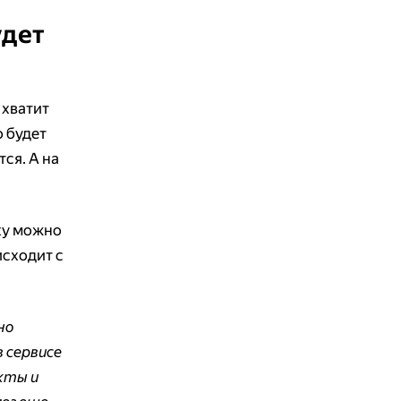
удет
 хватит
о будет
ся. А на
ку можно
исходит с
но
в сервисе
кты и