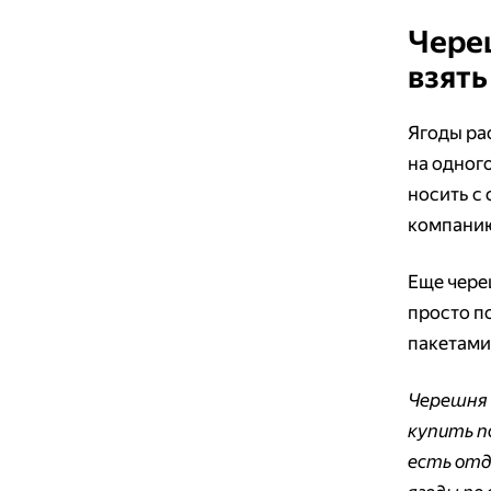
Череш
взять
Ягоды ра
на одного
носить с 
компанию
Еще чере
просто по
пакетами
Черешня 
купить п
есть отд