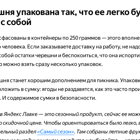
ня упакована так, что ее легко б
 с собой
сфасованы в контейнеры по 250 граммов — этого вполне
 человека. Если заказываете доставку на работу, не над
собой остатки черешни и беспокоиться, что она испортит
 можно взять сразу несколько упаковок.
шня станет хорошим дополнением для пикника. Упаков
ложить в сумку: ягоды не раздавятся, как это часто про
. И содержимое сумки в безопасности.
в Яндекс Лавке — это сезонный продукт, сейчас ее мож
о скидочной цене. Чтобы ориентироваться было легко, 
ельный раздел
«Самый сезон»
. Там собраны летние фру